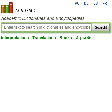
RU
DE
ES
FR
en-academic.com
Academic Dictionaries and Encyclopedias
Search!
Interpretations
Translations
Books
Игры ⚽