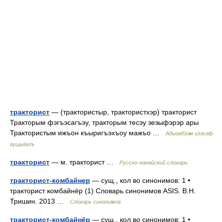
тракторист
— (трактористыр, трактористхэр) тракторист
Тракторым фэгъэсагъэу, тракторым тесэу зезыфэрэр ары
Трактористым ижъон къыригъэхъоу мажъо …
Адыгабзэм изэхэф
гущыIалъ
тракторист
— м. тракторист …
Русско-нанайский словарь
тракторист-комбайнер
— сущ., кол во синонимов: 1 •
тракторист комбайнёр (1) Словарь синонимов ASIS. В.Н.
Тришин. 2013 …
Словарь синонимов
тракторист-комбайнёр
— сущ., кол во синонимов: 1 •