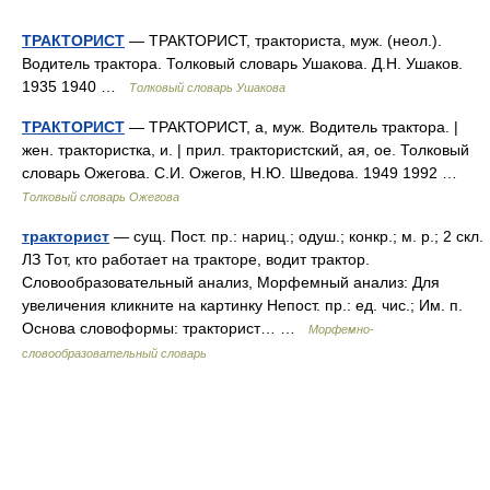
ТРАКТОРИСТ
— ТРАКТОРИСТ, тракториста, муж. (неол.).
Водитель трактора. Толковый словарь Ушакова. Д.Н. Ушаков.
1935 1940 …
Толковый словарь Ушакова
ТРАКТОРИСТ
— ТРАКТОРИСТ, а, муж. Водитель трактора. |
жен. трактористка, и. | прил. трактористский, ая, ое. Толковый
словарь Ожегова. С.И. Ожегов, Н.Ю. Шведова. 1949 1992 …
Толковый словарь Ожегова
тракторист
— сущ. Пост. пр.: нариц.; одуш.; конкр.; м. р.; 2 скл.
ЛЗ Тот, кто работает на тракторе, водит трактор.
Словообразовательный анализ, Морфемный анализ: Для
увеличения кликните на картинку Непост. пр.: ед. чис.; Им. п.
Основа словоформы: тракторист… …
Морфемно-
словообразовательный словарь