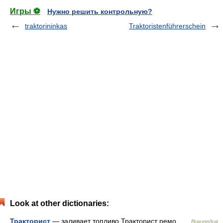
Игры ⚽
Нужно решить контрольную?
traktorininkas
Traktoristenführerschein
Look at other dictionaries:
Тракторист
— заливает топливо Тракторист ремо …
Википедия