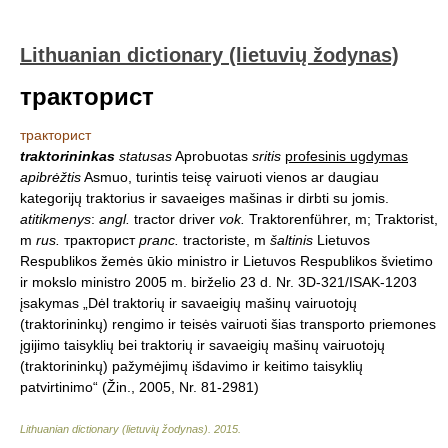
Lithuanian dictionary (lietuvių žodynas)
тракторист
тракторист
traktorininkas
statusas
Aprobuotas
sritis
profesinis ugdymas
apibrėžtis
Asmuo, turintis teisę vairuoti vienos ar daugiau
kategorijų traktorius ir savaeiges mašinas ir dirbti su jomis.
atitikmenys
:
angl.
tractor driver
vok.
Traktorenführer, m; Traktorist,
m
rus.
тракторист
pranc.
tractoriste, m
šaltinis
Lietuvos
Respublikos žemės ūkio ministro ir Lietuvos Respublikos švietimo
ir mokslo ministro 2005 m. birželio 23 d. Nr. 3D-321/ISAK-1203
įsakymas „Dėl traktorių ir savaeigių mašinų vairuotojų
(traktorininkų) rengimo ir teisės vairuoti šias transporto priemones
įgijimo taisyklių bei traktorių ir savaeigių mašinų vairuotojų
(traktorininkų) pažymėjimų išdavimo ir keitimo taisyklių
patvirtinimo“ (Žin., 2005, Nr. 81-2981)
Lithuanian dictionary (lietuvių žodynas)
.
2015
.